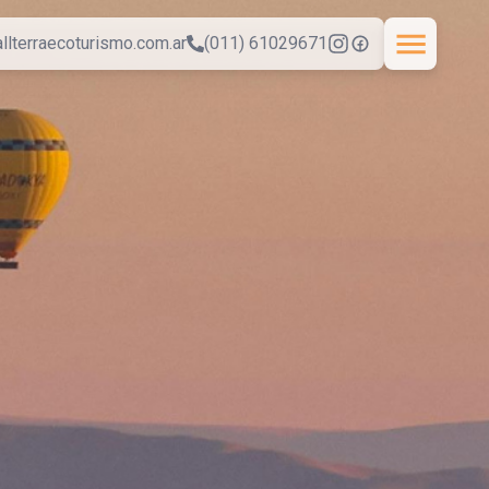
llterraecoturismo.com.ar
(011) 61029671