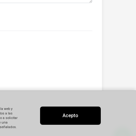
 la web y
os a las
Acepto
 a solicitar
e una
 señalados.