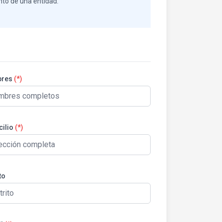
nto de una entidad.
res
(*)
ilio
(*)
to