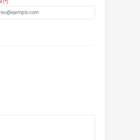
l
(*)