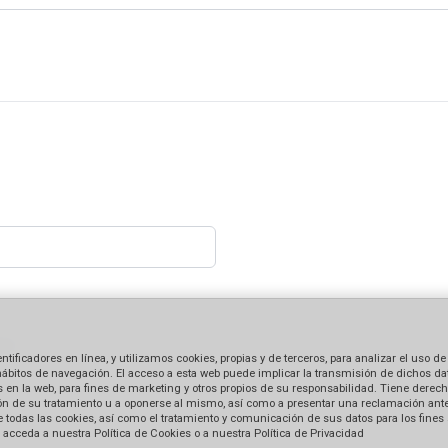
ficadores en línea, y utilizamos cookies, propias y de terceros, para analizar el uso de
hábitos de navegación. El acceso a esta web puede implicar la transmisión de dichos dat
en la web, para fines de marketing y otros propios de su responsabilidad. Tiene derecho
tación de su tratamiento u a oponerse al mismo, así como a presentar una reclamación ant
 de todas las cookies, así como el tratamiento y comunicación de sus datos para los fines
acceda a nuestra Política de Cookies o a nuestra Política de Privacidad