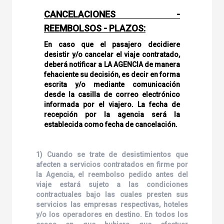
CANCELACIONES -
REEMBOLSOS - PLAZOS:
En caso que el pasajero decidiere
desistir y/o cancelar el viaje contratado,
deberá notificar a LA AGENCIA de manera
fehaciente su decisión, es decir en forma
escrita y/o mediante comunicación
desde la casilla de correo electrónico
informada por el viajero. La fecha de
recepción por la agencia será la
establecida como fecha de cancelación.
1) Cuando se trate de desistimientos que
afecten a servicios contratados en firme por
la Agencia, el reembolso pedido antes del
viaje estará sujeto a las condiciones
contractuales bajo las cuales presten sus
servicios las empresas respectivas, hoteles
y/o los operadores en destino. En todos los